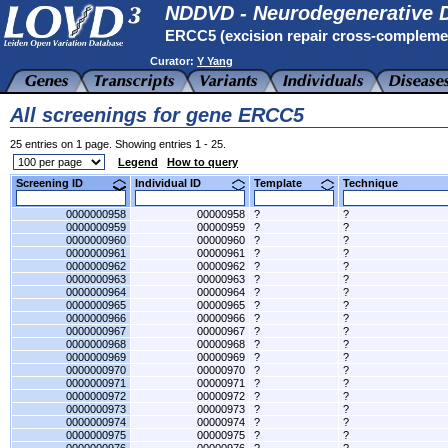
NDDVD - Neurodegenerative D
ERCC5 (excision repair cross-compleme
Curator:
Y Yang
All screenings for gene ERCC5
25 entries on 1 page. Showing entries 1 - 25.
Legend
How to query
Screening ID
Individual ID
Template
Technique
0000000958
00000958
?
?
0000000959
00000959
?
?
0000000960
00000960
?
?
0000000961
00000961
?
?
0000000962
00000962
?
?
0000000963
00000963
?
?
0000000964
00000964
?
?
0000000965
00000965
?
?
0000000966
00000966
?
?
0000000967
00000967
?
?
0000000968
00000968
?
?
0000000969
00000969
?
?
0000000970
00000970
?
?
0000000971
00000971
?
?
0000000972
00000972
?
?
0000000973
00000973
?
?
0000000974
00000974
?
?
0000000975
00000975
?
?