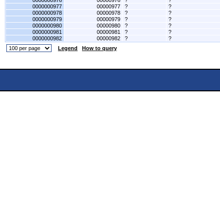
0000000976
00000976
?
?
0000000977
00000977
?
?
0000000978
00000978
?
?
0000000979
00000979
?
?
0000000980
00000980
?
?
0000000981
00000981
?
?
0000000982
00000982
?
?
Legend
How to query