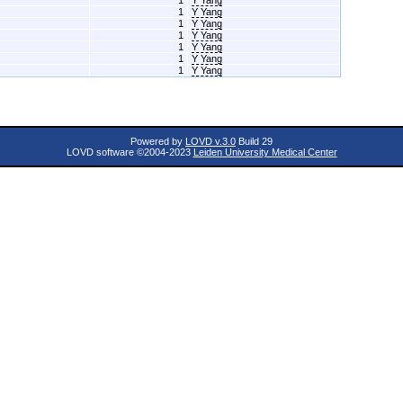
1
Y Yang
1
Y Yang
1
Y Yang
1
Y Yang
1
Y Yang
1
Y Yang
1
Y Yang
Powered by
LOVD v.3.0
Build 29
LOVD software ©2004-2023
Leiden University Medical Center