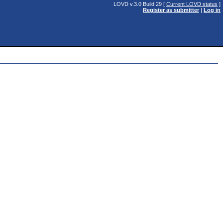
LOVD v.3.0 Build 29 [
Current LOVD status
]
Register as submitter
|
Log in